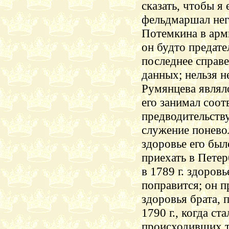
сказать, чтобы я 
фельдмаршал него
Потемкина в арм
он будто
предате
последнее справ
данных; нельзя н
Румянцева являл
его занимал соот
предводительств
служение понево
здоровье его был
приехать в Петерб
в 1789 г. здоровь
поправится; он п
здоровья брата, 
1790 г., когда с
происходивших та