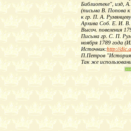
Библиотеке", изд, А.
(письма В. Попова к 
к гр. П. А. Румянце
Архива Соб. Е. И. В
Высоч. повеления 17
Письма гр. С. П. Рум
ноября 1789 года (И
Источник:
http://dic
П.Петров "История 
Так же использован