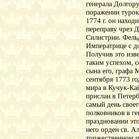
генерала Долгор
поражении туро
1774 г. он наход
переправу чрез Д
Силистрии
. Фель
Императрице с д
Получив это изве
таким успехом, с
сына его, графа 
сентября 1773 го
мира в
Кучук-Ка
прислан в Петерб
самый день своег
полковников в ге
праздновании эт
него орден св. А
торжественном по