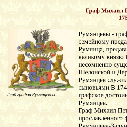
Граф Михаил 
17
Румянцевы - гра
семейному преда
Румянца, предав
великому князю 
несомненно суще
Шелонской и Дер
Румянцев служил
сыновьями.В 1744
графское достои
Герб графов Румянцевых
Румянцев.
Граф Михаил Пе
прославленного 
Румянцева-Задун