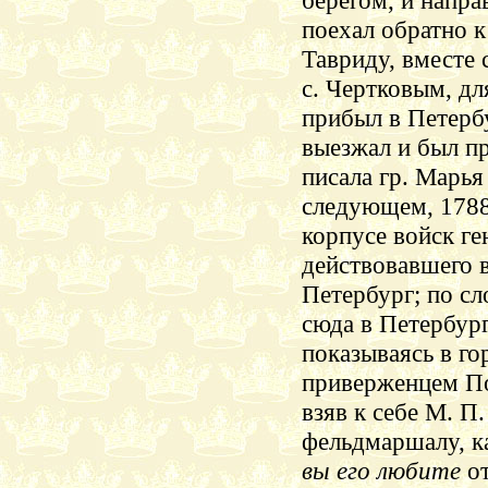
берегом, и напра
поехал обратно 
Тавриду, вместе 
с. Чертковым, дл
прибыл в Петербу
выезжал и был пр
писала гр. Марь
следующем, 1788 
корпусе войск г
действовавшего 
Петербург; по с
сюда в Петербург
показываясь в го
приверженцем Пот
взяв к себе М. П
фельдмаршалу, ка
вы его любите
о