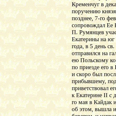
Кременчуг в дек
поручению князя
позднее, 7-го фе
сопровождал Ее 
П. Румянцев уча
Екатерины на юг 
года, в 5 день св
отправился на га
ею Польскому ко
по приезде его в
и скоро был пос
прибывшему, по
приветствовал ег
к Екатерине II с
го мая в
Кайдак
и
об этом, вышла и