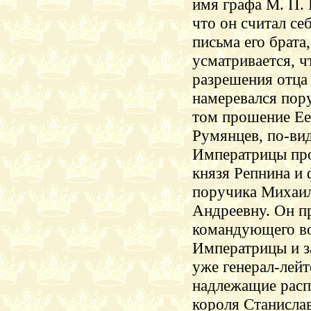
имя графа М. П. 
что он считал се
письма его брата,
усматривается, ч
разрешения отца
намеревался пор
том прошение Ее 
Румянцев, по-ви
Императрицы проп
князя Репнина и
поручика
Михаил
Андреевну. Он п
командующего во
Императрицы и з
уже генерал-лейт
надлежащие расп
короля Станисла