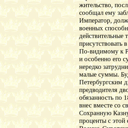
жительство, посл
сообщал ему заб
Император, должн
военных способно
действительные т
присутствовать в
По-видимому
к Р
и особенно его с
нередко затрудн
малые суммы. Буд
Петербургским д
предводителя дво
обязанность по 1
внес вместе со 
Сохранную Казну
проценты с этой