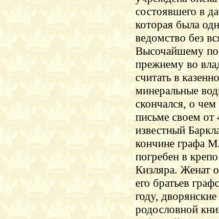
состоявшего в да
которая была одн
ведомство без вс
Высочайшему пов
прежнему во вла
считать в казенн
минеральные воды
скончался, о чем
письме своем от 
известный
Баркла
кончине графа М
погребен в креп
Кизляра. Женат о
его братьев граф
году, дворянские
родословной кни