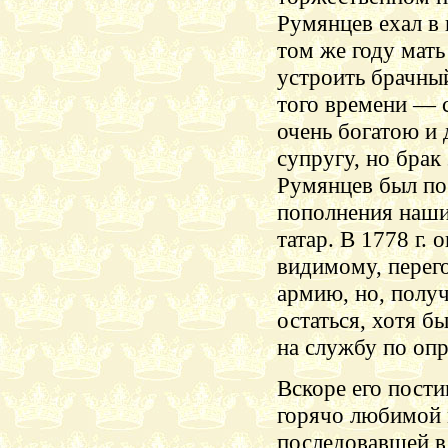
Румянцев ехал в 
том же году мать
устроить брачный
того времени — с
очень богатою и
супругу, но брак
Румянцев был по
пополнения наши
татар. В 1778 г. 
видимому, перего
армию, но, полу
остаться, хотя б
на службу по опр
Вскоре его пости
горячо любимой 
последовавшей в