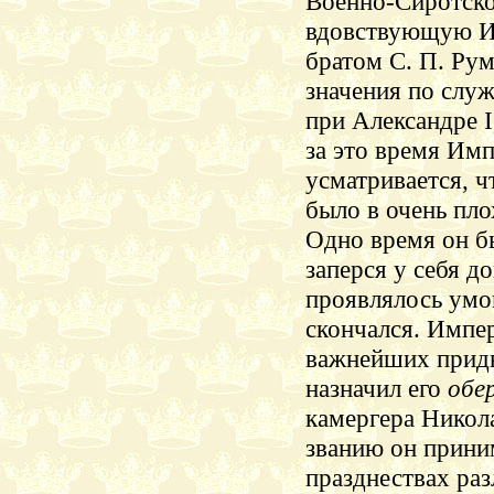
Военно-Сиротско
вдовствующую Им
братом С. П. Ру
значения по служ
при Александре I
за это время Им
усматривается, ч
было в очень пло
Одно время он бы
заперся у себя д
проявлялось умоп
скончался. Импер
важнейших придв
назначил его
обе
камергера Никол
званию он прини
празднествах ра