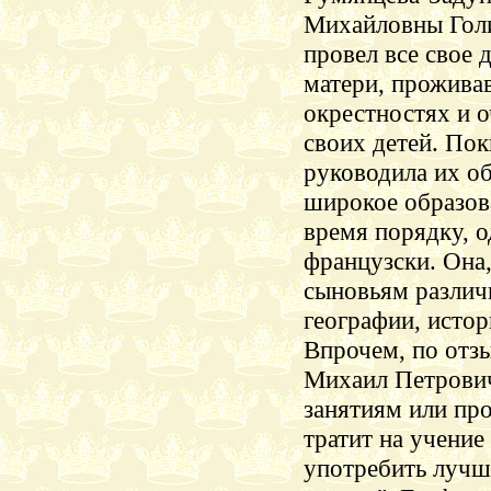
Михайловны Голи
провел все свое
д
матери, прожива
окрестностях и 
своих детей. Пок
руководила их об
широкое образова
время порядку, 
французски. Она,
сыновьям различ
географии, истор
Впрочем, по отзы
Михаил Петрович
занятиям или пр
тратит на учение
употребить лучш