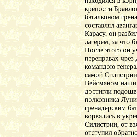
находился в кор
крепости
Браило
батальоном грена
составлял аванга
Карасу
, он разби
лагерем, за что 
После этого он у
переправах чрез 
командою
генер
самой
Силистрии
Вейсманом наши
достигли подошв
полковника Луни
гренадерским ба
ворвались в укре
Силистрии
, от в
отступил обратно