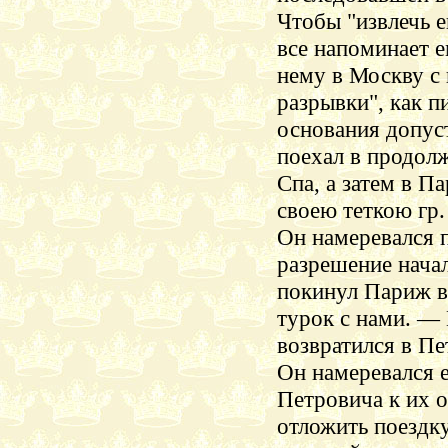
Чтобы "извлечь е
все напоминает е
нему в Москву с
разрывки
", как 
основания допуст
поехал в продолж
Спа
, а затем в П
своею теткою гр.
Он намеревался п
разрешение начал
покинул Париж в
турок с нами. — 
возвратился в Пе
Он намеревался е
Петровича к их о
отложить поездку