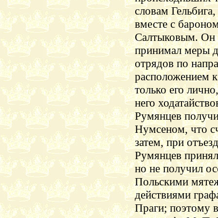
словам
Гельбига
,
вместе с бароно
Салтыковым. Он н
принимал меры д
отрядов по напра
расположением к 
только его лично,
него
ходатайствов
Румянцев получи
Нумсеном
, что 
затем, при отъезд
Румянцев принял
но не получил ос
Польскими мяте
действиями граф
Праги; поэтому 