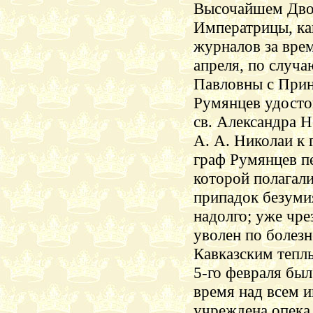
Высочайшем Двор
Императрицы, ка
журналов за врем
апреля, по случ
Павловны с При
Румянцев удосто
св. Александра Н
А. А. Николаи к 
граф Румянцев пе
которой полагали
припадок безуми
надолго; уже чр
уволен по болезн
Кавказским тепл
5-го февраля бы
время над всем 
учреждена опека