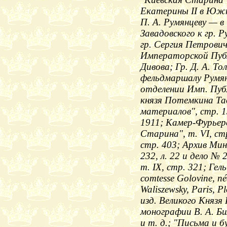
Екатерины II в Южну
П. А. Румянцеву — в 
Завадовского к гр. 
гр. Сергия Петрович
Императорской Публ
Дивова; Гр. Д. А. То
фельдмаршалу Румян
отделении Имп. Публ
князя Потемкина Тав
материалов", стр. 1
1911; Камер-Фурьер
Старина", т. VІ, стр.
стр. 403; Архив Ми
232, л. 22 и дело № 
т. IX, стр. 321; Гел
comtesse Golovine, né
Waliszewsky, Paris,
изд. Великого Князя
монографии В. А. Би
и т. д.; "Письма и 