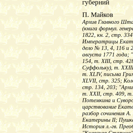
губерний
П. Майков
Архив Главного Шта
(книга формул. генер
1822, кн. 2, стр. 33
Императрицы Екатер
дело № 13, 4, 116 и 
августа 1771 года; 
154, т. XIII, стр. 4
Суффольку), т. XXIII
т. ХLIV, письма Гри
ХLVII, стр. 325; Ко
стр. 134, 203; "Архи
т. XXII, стр. 409, 
Потемкина и Суворо
царствование Екатер
разбор сочинения А.
Екатерины II; Пушк
История л.-гв. Прео
"Киевская Старина" 