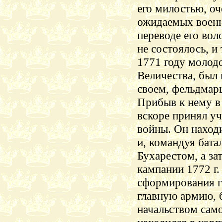
его милостью, оч
ожидаемых военн
переводе его вол
не состоялось, и
1771 году молод
Величества, был
своем, фельдмарш
Прибыв к нему 
вскоре принял уч
войны. Он наход
и, командуя бата
Бухарестом, а за
кампании 1772 г.
сформирования г
главную армию, б
начальством само