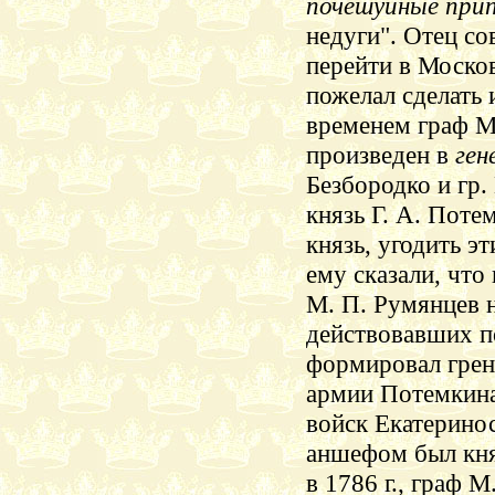
почешуйные
прип
недуги". Отец со
перейти в Москов
пожелал сделать и
временем граф М.
произведен в
ген
Безбородко и гр.
князь Г. А. Поте
князь, угодить э
ему сказали, что
М. П. Румянцев н
действовавших 
формировал грен
армии Потемкина 
войск Екатеринос
аншефом был кня
в 1786 г., граф 